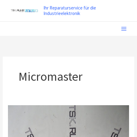
Zum
Ihr Reparaturservice für die
Inhalt
Industrieelektronik
springen
Micromaster
Reparatur
Siemens
Micromaster
Vector