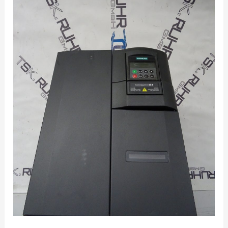
410,
420,
430,
440,
6SE6410,
6SE6420,
6SE6430,
6SE6440