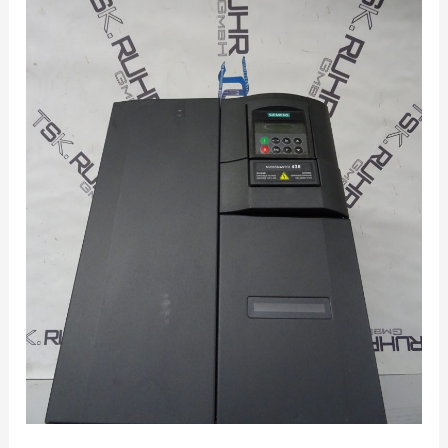
410,
420,
430,
440,
6SE6410,
6SE6420,
6SE6430,
6SE6440