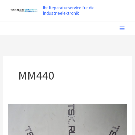
Zum
Ihr Reparaturservice für die
Inhalt
Industrieelektronik
springen
MM440
Reparatur
Siemens
Micromaster
Vector